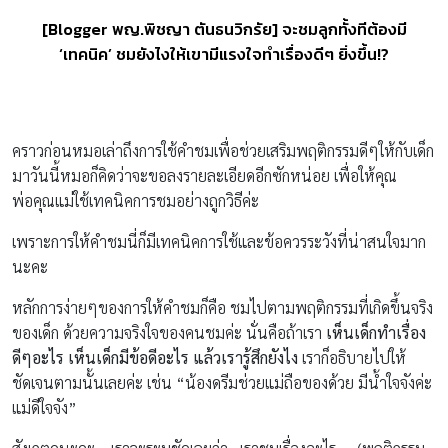
[Blogger พญ.พิชญา ตันธนวิกรัย] จะชมลูกทั้งทีต้องมี
‘เทคนิค’ ชมยังไงให้เขามีแรงใจทำเรื่องดีๆ ยิ่งขึ้น!?
คราวก่อนหมอเล่าถึงการใช้คำชมเพื่อช่วยเสริมพฤติกรรมดีๆให้กับเด็ก
มาวันนี้หมอก็คิดว่าจะขอลงรายละเอียดอีกซักหน่อย เพื่อให้คุณ
พ่อคุณแม่ใช้เทคนิคการชมอย่างถูกวิธีค่ะ
เพราะการให้คำชมนี่ก็มีเทคนิคการใช้และข้อควรระวังที่น่าสนใจมาก
นะคะ
หลักการง่ายๆของการให้คำชมก็คือ ชมไปตามพฤติกรรมที่เกิดขึ้นจริง
ของเด็ก ด้วยความจริงใจของคนชมค่ะ นั่นคือถ้าเรา
เห็นเด็กทำเรื่อง
ดีๆอะไร เห็นเด็กมีข้อดีอะไร แล้วเรารู้สึกยังไง
เราก็อธิบายไปให้
ชัดเจนตามนั้นเลยค่ะ เช่น “น้องดรีมช่วยแม่ถือของด้วย มีน้ำใจจังค่ะ
แม่ดีใจจัง”