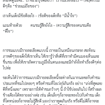
สังเกตดูนะคะ.. เราจะระบุชัดเลยว่า เราชมเรื่องอะไร — (พฤติกรรม
ดีๆคือ “ช่วยแม่ถือของ”)
เราเห็นเด็กมีข้อดีอะไร – (ข้อดีของเด็กคือ “มีน้ำใจ”)
แถมท้ายด้วย คนชมรู้สึกยังไง – (ความรู้สึกของคนชมคือ
“ดีใจ”)
การชมแบบมีรายละเอียดแบบนี้ เราจะเป็นเหมือนกระจก สะท้อน
ภาพดีๆของเด็กให้เขาเห็น ให้เขารู้ว่าสิ่งดีที่เขาทำมีคนมองเห็นและ
ชื่นชม เพื่อให้เขาเกิดความภูมิใจในตนเองและมีกำลังใจทำเรื่องดีๆต่อ
ไปค่ะ
จะเห็นได้ว่าการชมแบบมีรายละเอียดนี้จะต่างกันมากนะคะกับคำชม
ประเภทที่ชมไปลอยๆ หรือคำชมที่โอเว่อร์เกินจริง อย่าง “เก่งที่สุดเลย
ดีที่หนึ่งเลย” เพราะการให้คำชมกว้างๆ นี้ ถ้าใช้บ่อยเกินไป ก็สร้างผล
ข้างเคียงได้หลายอย่างค่ะ เช่น เด็กเล็กๆก็อาจจะหลงไปกับคำชม เด็ก
ที่โตหน่อยก็อาจจะไม่รู้สึกดี มองว่าเราพูดเกินจริง หรือดีไม่ดีก็อาจจะ