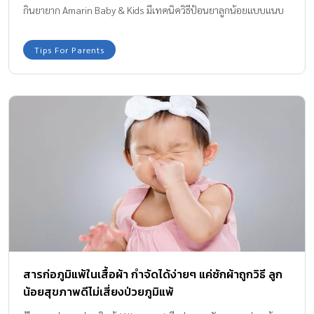
กินยายาก Amarin Baby & Kids มีเทคนิควิธีป้อนยาลูกน้อยแบบแนบ
เนียน รับรองว่าลูกน้อยจะต้องยอมกินแต่โดยดี ไม่มีดราม่า หรือวิ่งหนี
ไปไหนอย่างแน่นอน
Tips For Parents
สารก่อภูมิแพ้ในเสื้อผ้า กำจัดได้ง่ายๆ แค่ซักผ้าถูกวิธี ลูก
น้อยสุขภาพดีไม่เสี่ยงป่วยภูมิแพ้