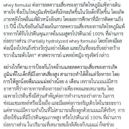
whey formula) ต่อการลดความเสี่ยงของการเกิดโรคภูมิแพ้ทางเดิน
หายใจ ซึ่งเป็นโรคภูมิแพ้ชนิดที่มักจะเกิดขึ้นในวัยเด็กที่โตขึ้น โดยเกิด
ภายหลังโรคผื่นแพ้ผิวหนังอักเสบ โดยผลการศึกษาที่มีการติดตามถึง
15 ปีนี้ เป็นข้อยืนยันถึงผลในการลดความเสี่ยงของการเกิดโรคภูมิแพ้
จากการได้รับโปรตีนคุณภาพในนมสูตรโปรตีนเวย์ 100% ที่ผ่านการ
ย่อยบางส่วน (Partially hydrolyzed whey formula) โดยยังคงมีผล
ต่อเนื่องไปจนถึงช่วงวัยรุ่นอย่างได้ผล และเป็นที่ยอมรับอย่างกว้าง
ขวางในระดับโลก” ศาสตราจารย์ แพทย์หญิง จรุงจิตร์ กล่าว
อย่างไรก็ตาม การป้องกันโรคอ้วนและลดความเสี่ยงของการเกิด
ภูมิแพ้ในเด็กที่มีโอกาสเสี่ยงสูง สามารถทำได้ตั้งแต่วัยทารก โดย
การให้ลูกน้อยดื่มนมแม่อย่างน้อย 6 เดือน
เพราะในนมแม่มีสาร
อาหารที่ร่างกายทารกต้องการอย่างเพียงพอและเหมาะสม โดย
เฉพาะโปรตีนซึ่งมีส่วนสำคัญต่อการทำงานของร่างกาย ในการ
ซ่อมแซมเซลล์หรือเนื้อเยื่อ และมีผลต่อการเจริญเติบโตในระยะยาว
แต่หากแม่มีความจำเป็นที่ไม่สามารถเลี้ยงลูกด้วยนมแม่ได้จริงๆ การ
เลือกใช้นมที่มีโปรตีนคุณภาพสูง หรือโปรตีนเวย์ 100% ที่ผ่านการ
ย่อยบางส่วน ในปริมาณที่เหมาะสมใกล้เคียงกับนมแม่ ก็จะช่วย