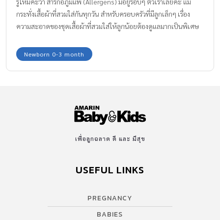
รู้ไหมคะว่า สารก่อภูมิแพ้ (Allergens) มีอยู่รอบๆ ตัวเราเลยค่ะ แม้
กระทั่งเสื้อผ้าที่สวมใส่กันทุกวัน สำหรับครอบครัวที่มีลูกเล็กๆ เรื่อง
ความสะอาดของชุดเสื้อผ้าที่สวมใส่ให้ลูกน้อยต้องดูแลมากเป็นพิเศษ
เพราะสารก่อภูมิแพ้ในเสื้อผ้า อาจทำให้ลูกน้อยสุขภาพแย่เสี่ยงต่อการ
เจ็บป่วย และเป็นภูมิแพ้ได้ค่ะ
Newborn 0-3 month
เพื่อลูกฉลาด ดี และ มีสุข
USEFUL LINKS
PREGNANCY
BABIES