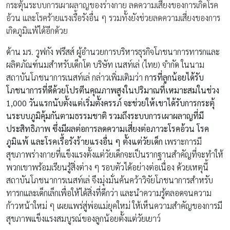
กระตุ้นระบบการเผาผลาญของร่างกาย ลดความเสี่ยงของการเกิดโรค
อ้วน และโรคร้ายแรงเรื้อรังอื่น ๆ รวมทั้งยังช่วยลดความเสี่ยงของการ
เกิดภูมิแพ้ได้อีกด้วย
ด้าน มร. วูฟกัง ฟรีสส์ ผู้อำนวยการบริหารธุรกิจโภชนาการทารกและ
ผลิตภัณฑ์นมสำหรับเด็กโต บริษัท เนสท์เล่ (ไทย) จำกัด ในนาม
สถาบันโภชนาการเนสท์เล่ กล่าวเพิ่มเติมว่า
การที่ลูกน้อยได้รับ
โภชนาการที่ดีด้วยโปรตีนคุณภาพสูงในปริมาณที่เหมาะสมในช่วง
1,000 วันแรกนับตั้งแต่เริ่มตั้งครรภ์ จะช่วยให้เขาได้รับการกระตุ้
นระบบภูมิคุ้มกันตามธรรมชาติ รวมถึงระบบการเผาผลาญที่มี
ประสิทธิภาพ ซึ่งมีผลต่อการลดความเสี่ยงต่อภาวะโรคอ้วน โรค
ภูมิแพ้ และโรคเรื้อรังร้ายแรงอื่น ๆ ตั้งแต่วัยเด็ก
เพราะการมี
สุขภาพร่างกายที่แข็งแรงตั้งแต่วัยเด็กจะเป็นรากฐานสำคัญที่จะทำให้
พวกเขาพร้อมเรียนรู้สิ่งต่าง ๆ รอบตัวได้อย่างต่อเนื่อง ด้วยเหตุนี้
สถาบันโภชนาการเนสท์เล่ จึงมุ่งมั่นค้นคว้าวิจัยโภชนาการสำหรับ
ทารกและเด็กเล็กเพื่อให้ได้สิ่งที่ดีกว่า และนำความรู้ตลอดจนความ
ก้าวหน้าใหม่ ๆ เผยแพร่สู่พ่อแม่ยุคใหม่ ให้เห็นความสำคัญของการมี
สุขภาพแข็งแรงสมบูรณ์ของลูกน้อยตั้งแต่วัยเยาว์