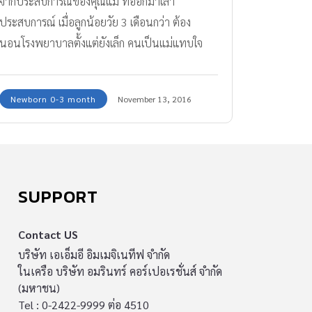
จากประสบการณ์ของคุณแม่ ที่ออกมาเล่า
ประสบการณ์ เมื่อลูกน้อยวัย 3 เดือนกว่า ต้อง
นอนโรงพยาบาลตั้งแต่ยังเล็ก คนเป็นแม่แทบใจ
สลาย เมื่อเห็นลูกร้องไห้ อาเจียน ท้องแข็ง เพราะ
คุณแม่บังคับให้ลูกรับประทานอาหารเสริม ตั้งแต่ 3
Newborn 0-3 month
November 13, 2016
เดือน ป้อนมาเป็นเดือน จนลูกน้อย ลำไส้อักเสบ
SUPPORT
Contact US
บริษัท เอเอ็มอี อิมเมจิเนทีฟ จำกัด
ในเครือ บริษัท อมรินทร์ คอร์เปอเรชั่นส์ จำกัด
(มหาชน)
Tel : 0-2422-9999 ต่อ 4510