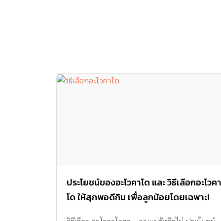
ประโยชน์ของอะโวคาโด และ วิธีเลือกอะโวค
โด ให้สุกพอดีกิน เพื่อลูกน้อยโดยเฉพาะ!