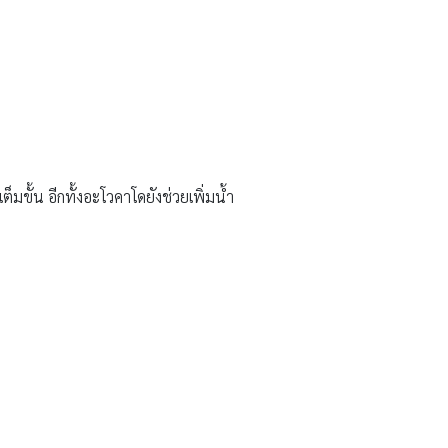
็มขั้น อีกทั้งอะโวคาโดยังช่วยเพิ่มน้ำ