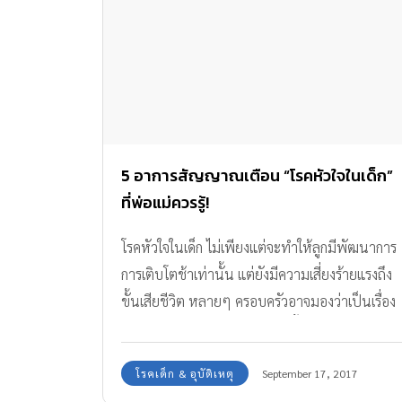
5 อาการสัญญาณเตือน “โรคหัวใจในเด็ก”
ที่พ่อแม่ควรรู้!
โรคหัวใจในเด็ก ไม่เพียงแต่จะทำให้ลูกมีพัฒนาการ
การเติบโตช้าเท่านั้น แต่ยังมีความเสี่ยงร้ายแรงถึง
ขั้นเสียชีวิต หลายๆ ครอบครัวอาจมองว่าเป็นเรื่อง
ไกลตัว ซึ่งโรคหัวใจสามารถเกิดขึ้นได้กับเด็กทุกคน
ตั้งแต่แรกคลอดเลยค่ะ ทีมงาน Amarin Baby &
โรคเด็ก & อุบัติเหตุ
September 17, 2017
Kids มีคำแนะนำจากคุณหมอผู้เชี่ยวชาญ เพื่อ