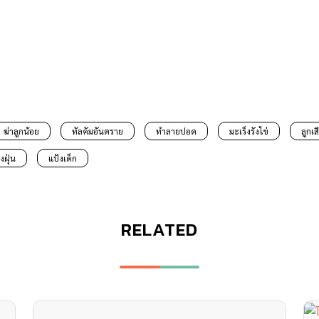
ฆ่าลูกน้อย
ทัลคัมอันตราย
ทำลายปอด
มะเร็งรังไข่
ลูกเส
งฝุ่น
แป้งเด็ก
RELATED