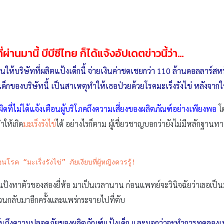
ี่ผ่านมานี้ บีบีซีไทย ก็ได้แจ้งอัปเดตข่าวนี้ว่า…
นให้บริษัทที่ผลิตแป้งเด็กนี้ จ่ายเงินค่าชดเชยกว่า 110 ล้านดอลลาร์สห
้งเด็กของบริษัทนี้ เป็นสาเหตุทำให้เธอป่วยด้วยโรคมะเร็งรังไข่ หลังจากใ
ดที่ไม่ได้แจ้งเตือนผู้บริโภคถึงความเสี่ยงของผลิตภัณฑ์อย่างเพียงพอ
โด
ให้เกิด
มะเร็งรังไข่
ได้ อย่างไรก็ตาม ผู้เชี่ยวชาญบอกว่ายังไม่มีหลักฐานท
โรค “มะเร็งรังไข่” ภัยเงียบที่ผู้หญิงควรรู้!
ป้งทาตัวของสองยี่ห้อ มาเป็นเวลานาน ก่อนแพทย์จะวินิจฉัยว่าเธอเป็นมะเร
หวนกลับมาอีกครั้งและแพร่กระจายไปที่ตับ
ืนยันถึงความปลอดภัยของผลิตภัณฑ์แป้งเด็ก และบอกว่าจะทำการทดลองเพิ