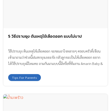
5 วิธีปราบยุง ต้นเหตุไข้เลือดออก แบบไม่บาป
วิธีปราบยุง ต้นเหตุไข้เลือดออก จะขอเอาใจหลายๆ ครอบครัวที่เขียน
เข้ามาถามว่าช่วงนี้ฝนตกยุงเยอะจัง กลัวลูกจะเป็นไข้เลือดออก อยาก
ได้วิธีปราบยุงมีไหมคะ ถามกันมาแบบนี้มีหรือที่ทีมงาน Amarin Baby &
Kids จะจัดหามาให้ไม่ได้ ครั้งนี้เลยอยากจะแนะนำวิธีปราบยุงแบบไม่
บาป แต่ก็ยังได้ประสิทธิผลดีมากๆ อีกด้วยนะคะ
Tips For Parents