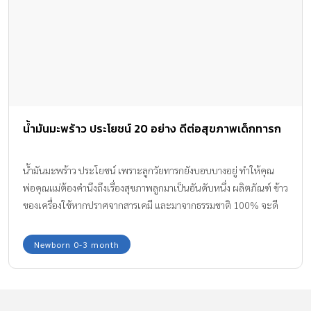
น้ำมันมะพร้าว ประโยชน์ 20 อย่าง ดีต่อสุขภาพเด็กทารก
น้ำมันมะพร้าว ประโยชน์ เพราะลูกวัยทารกยังบอบบางอยู่ ทำให้คุณ
พ่อคุณแม่ต้องคำนึงถึงเรื่องสุขภาพลูกมาเป็นอันดับหนึ่ง ผลิตภัณฑ์ ข้าว
ของเครื่องใช้หากปราศจากสารเคมี และมาจากธรรมชาติ 100% จะดี
กับเด็กทารกที่สุด ทีมงาน Amarin Baby & Kids มีประโยชน์อันน่า
มหัศจรรย์จากน้ำมันมะพร้าว ที่ดีต่อสุขภาพลูกวัยทารก มาฝากค่ะ
Newborn 0-3 month