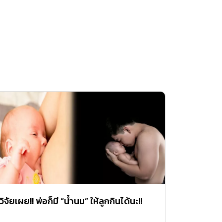
วิจัยเผย!! พ่อก็มี “น้ำนม” ให้ลูกกินได้นะ!!