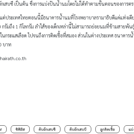
ัสตับอักเสบซี เป็นต้น ซึ่งการแบ่งปันน้ำนมโดยไม่ได้ทำตามขั้นตอนของการต
ประเทศไทยตอนนี้มีธนาคารน้ำนมที่โรงพยาบาลรามาธิบดีแค่แห่งเดียว ซ
รัมถึง 1 กิโลกรัม ลำไส้ของเด็กเหล่านี้ไม่สามารถย่อยนมที่ข้ามสายพันธ
เชื้อในกระแสเลือด ไปจนถึงการติดเชื้อที่สมอง ส่วนในต่างประเทศ ธนาค
00 บาท
thairath.co.th
V
ซิฟิลิส
ตับอักเสบซี
ตับอักเสบบี
ลูกติดเชื้อ
แบ่