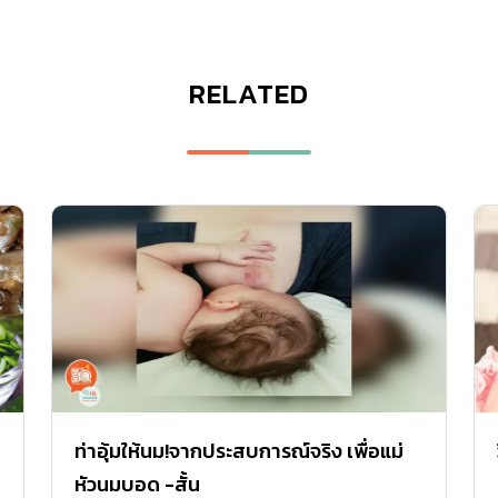
RELATED
ท่าอุ้มให้นม!จากประสบการณ์จริง เพื่อแม่
หัวนมบอด -สั้น