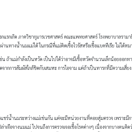
รกเกิด ภาควิชากุมารเวชศาสตร์ คณะแพทยศาสตร์ โรงพยาบาลรามาธิบดี ให้
่อผ่านทางน้ำนมแม่ได้ ในกรณีที่แม่ติดเชื้อไวรัสหรือเชื้อแบคทีเรีย ไม่ได้
เช่น ถ้าแม่กำลังเป็นหวัด เป็นไปได้ว่าอาจมีเชื้อหวัดจำนวนเล็กน้อยออก
ิดจากการสัมผัสใกล้ชิดกับเสมหะ การไอจาม แต่ถ้าเป็นทารกที่มีความเสี่ยง
รแชร์น้ำนมระหว่างแม่เช่นกัน แต่จะมีหน่วยงานที่คอยสุ่มตรวจ เพราะมีกา
ล่าเจือจางนมแม่ ไปจนถึงการตรวจเจอเชื้อโรคต่างๆ เนื่องจากบางคนคิดว่า